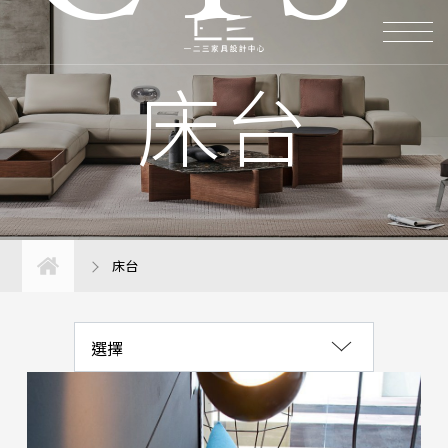
涼夏計畫｜優惠活動
床台
沙發系列
椅子系列
桌子系列
臥室系列
床台
化妝台
床台
選擇
床頭櫃
床墊系列